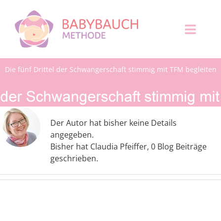
Zum
Inhalt
springen
Toggl
Naviga
Die fünf Drittel der Schwangerschaft stimmig mit TFM begleiten
KINDERWUNSCH
SCHWANGERSCHAFT
Über
Claudia Pfeiffer
Der Autor hat bisher keine Details
angegeben.
GEBURT+WOCHENBETT
Bisher hat Claudia Pfeiffer, 0 Blog Beiträge
geschrieben.
1. LEBENSJAHR